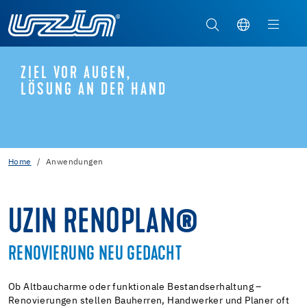
ZIEL VOR AUGEN,
LÖSUNG AN DER HAND
UZIN RENOPLAN® – BODEN RENOVIEREN
WIE DU ES DIR VORSTELLST
Home
Anwendungen
UZIN RENOPLAN®
RENOVIERUNG NEU GEDACHT
Ob Altbaucharme oder funktionale Bestandserhaltung –
Renovierungen stellen Bauherren, Handwerker und Planer oft