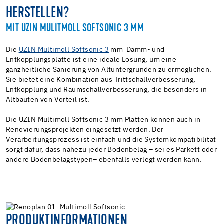
HÄNDLER FINDEN
HERSTELLEN?
PRODUKTE ENTDECKEN
MIT UZIN MULITMOLL SOFTSONIC 3 MM
JETZT TESTEN
Die
UZIN Multimoll Softsonic 3
mm Dämm- und
Entkopplungsplatte ist eine ideale Lösung, um eine
ganzheitliche Sanierung von Altuntergründen zu ermöglichen.
Sie bietet eine Kombination aus Trittschallverbesserung,
Entkopplung und Raumschallverbesserung, die besonders in
Altbauten von Vorteil ist.
Die UZIN Multimoll Softsonic 3 mm Platten können auch in
Renovierungsprojekten eingesetzt werden. Der
Verarbeitungsprozess ist einfach und die Systemkompatibilität
sorgt dafür, dass nahezu jeder Bodenbelag – sei es Parkett oder
andere Bodenbelagstypen– ebenfalls verlegt werden kann.
PRODUKTINFORMATIONEN