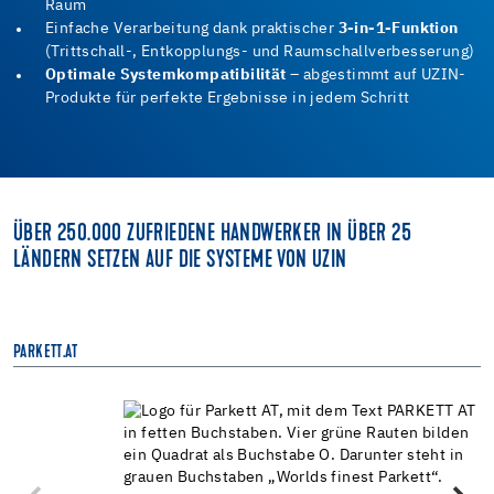
Raum
Einfache Verarbeitung dank praktischer
3-in-1-Funktion
(Trittschall-, Entkopplungs- und Raumschallverbesserung)
Optimale Systemkompatibilität
– abgestimmt auf UZIN-
Produkte für perfekte Ergebnisse in jedem Schritt
ÜBER 250.000 ZUFRIEDENE HANDWERKER IN ÜBER 25
LÄNDERN SETZEN AUF DIE SYSTEME VON UZIN
PARKETT.AT
B