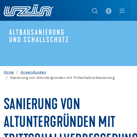
ALTBAUSANIERUNG
UND SCHALLSCHUTZ
UZIN RENOPLAN® – ZIEL VOR AUGEN,
LÖSUNG AN DER HAND
Home
Anwendungen
Sanierung von Altuntergründen mit Trittschallverbesserung
SANIERUNG VON
ALTUNTERGRÜNDEN MIT