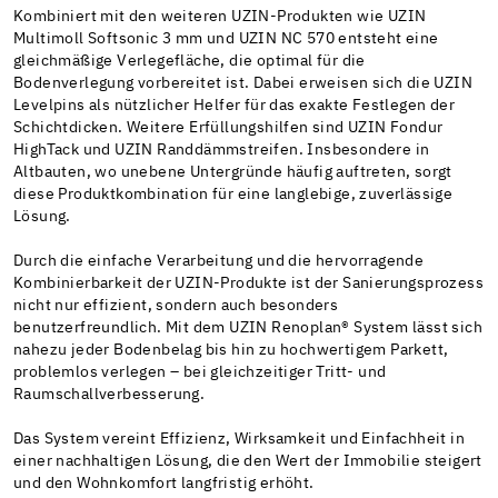
Kombiniert mit den weiteren UZIN-Produkten wie UZIN
Multimoll Softsonic 3 mm und UZIN NC 570 entsteht eine
gleichmäßige Verlegefläche, die optimal für die
Bodenverlegung vorbereitet ist. Dabei erweisen sich die UZIN
Levelpins als nützlicher Helfer für das exakte Festlegen der
Schichtdicken. Weitere Erfüllungshilfen sind UZIN Fondur
HighTack und UZIN Randdämmstreifen. Insbesondere in
Altbauten, wo unebene Untergründe häufig auftreten, sorgt
diese Produktkombination für eine langlebige, zuverlässige
Lösung.
Durch die einfache Verarbeitung und die hervorragende
Kombinierbarkeit der UZIN-Produkte ist der Sanierungsprozess
nicht nur effizient, sondern auch besonders
benutzerfreundlich. Mit dem UZIN Renoplan® System lässt sich
nahezu jeder Bodenbelag bis hin zu hochwertigem Parkett,
problemlos verlegen – bei gleichzeitiger Tritt- und
Raumschallverbesserung.
Das System vereint Effizienz, Wirksamkeit und Einfachheit in
einer nachhaltigen Lösung, die den Wert der Immobilie steigert
und den Wohnkomfort langfristig erhöht.