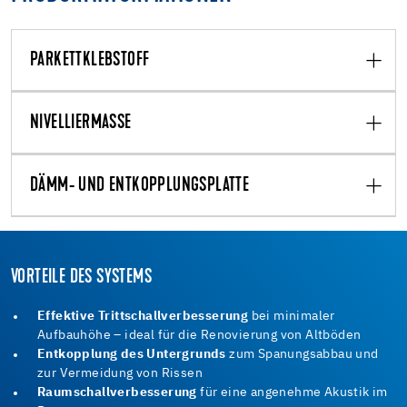
PARKETTKLEBSTOFF
NIVELLIERMASSE
DÄMM- UND ENTKOPPLUNGSPLATTE
VORTEILE DES SYSTEMS
Effektive Trittschallverbesserung
bei minimaler
Aufbauhöhe – ideal für die Renovierung von Altböden
Entkopplung des Untergrunds
zum Spanungsabbau und
zur Vermeidung von Rissen
Raumschallverbesserung
für eine angenehme Akustik im