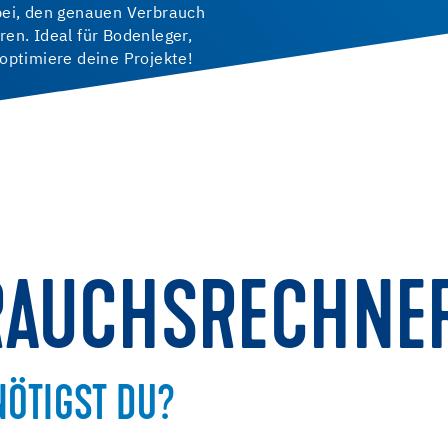
bei, den genauen Verbrauch
en. Ideal für Bodenleger,
optimiere deine Projekte!
RAUCHSRECHNE
NÖTIGST DU?