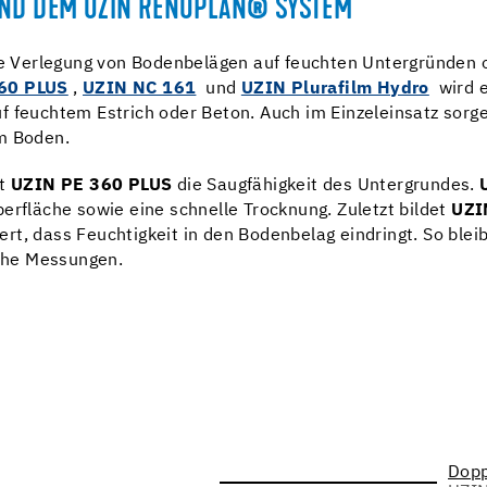
UND DEM UZIN RENOPLAN® SYSTEM
e Verlegung von Bodenbelägen auf feuchten Untergründen
60 PLUS
,
UZIN NC 161
und
UZIN Plurafilm Hydro
wird e
f feuchtem Estrich oder Beton. Auch im Einzeleinsatz sor
em Boden.
rt
UZIN PE 360 PLUS
die Saugfähigkeit des Untergrundes.
erfläche sowie eine schnelle Trocknung. Zuletzt bildet
UZI
t, dass Feuchtigkeit in den Bodenbelag eindringt. So blei
iche Messungen.
Dopp