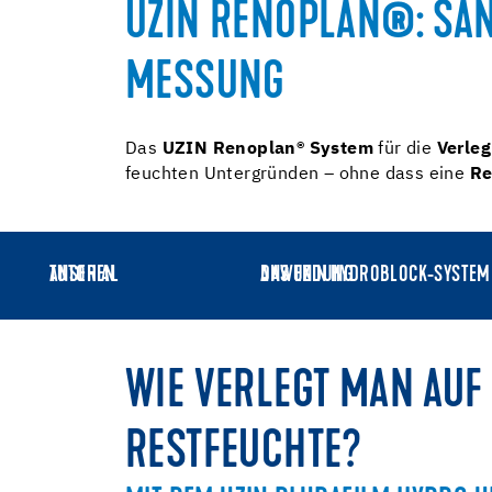
UZIN RENOPLAN®: SAN
MESSUNG
Das
UZIN Renoplan® System
für die
Verle
feuchten Untergründen – ohne dass eine
Re
TUTORIAL ANSEHEN
DAS UZIN HYDROBLOCK-SYSTEM IN DER ANWENDUNG
WIE VERLEGT MAN AU
RESTFEUCHTE?