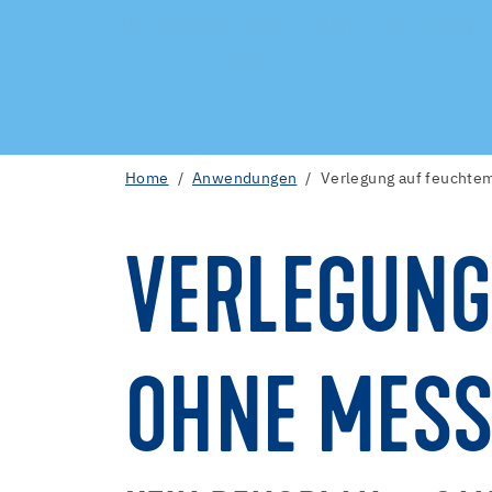
UZIN RENOPLAN® – ZIEL VOR AUGEN,
LÖSUNG AN DER HAND
Home
Anwendungen
Verlegung auf feuchte
VERLEGUNG
OHNE MESS