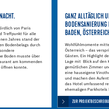
NACHT.
GANZ ALLTÄGLICH 
BODENSANIERUNG I
ördlich von Paris
BADEN, ÖSTERREIC
d Treffpunkt für alle
nen Jahres stand der
Wohlfühlmomente mitten
ten Bodenbelags durch
Österreich – das verspr
esondere
Gästen. Ein Highlight de
eue Boden musste über
Lage mit Blick auf den
staurant am kommenden
gemütlichen Zimmer und
 öffnen konnte.
eine hauseigene Vinoth
und machen den Aufent
das Hotel umfassend re
ehemaligen Parkhotels 
ZUR PROJEKTBESCHREIB