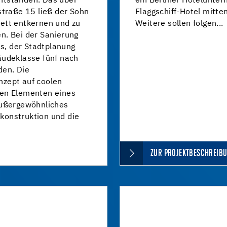
ntstanden. Das über
ein Berliner Hotelunter
straße 15 ließ der Sohn
Flaggschiff-Hotel mitten
ett entkernen und zu
Weitere sollen folgen...
n. Bei der Sanierung
, der Stadtplanung
äudeklasse fünf nach
en. Die
zept auf coolen
llen Elementen eines
außergewöhnliches
konstruktion und die
ZUR PROJEKTBESCHREIB