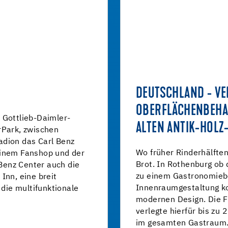
DEUTSCHLAND - V
OBERFLÄCHENBEHA
 Gottlieb-Daimler-
ALTEN ANTIK-HOLZ
rPark, zwischen
adion das Carl Benz
Wo früher Rinderhälften
einem Fanshop und der
Brot. In Rothenburg ob 
Benz Center auch die
zu einem Gastronomieb
Inn, eine breit
Innenraumgestaltung ko
ie multifunktionale
modernen Design. Die F
verlegte hierfür bis zu 
im gesamten Gastraum.