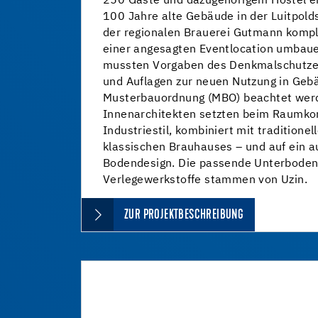
250 Gäste und dazugehörigem Hostel e
100 Jahre alte Gebäude in der Luitpold
der regionalen Brauerei Gutmann kompl
einer angesagten Eventlocation umbaue
mussten Vorgaben des Denkmalschutzes
und Auflagen zur neuen Nutzung in Geb
Musterbauordnung (MBO) beachtet werd
Innenarchitekten setzten beim Raumkon
Industriestil, kombiniert mit traditione
klassischen Brauhauses – und auf ein 
Bodendesign. Die passende Unterboden
Verlegewerkstoffe stammen von Uzin.
ZUR PROJEKTBESCHREIBUNG