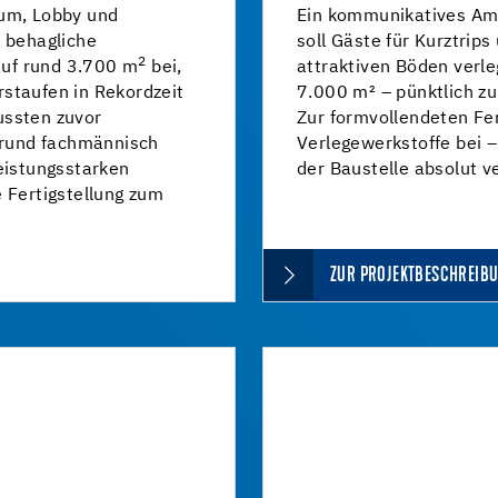
ium, Lobby und
Ein kommunikatives Amb
, behagliche
soll Gäste für Kurztrips
2
 auf rund 3.700 m
bei,
attraktiven Böden verl
staufen in Rekordzeit
7.000 m² – pünktlich zu
ussten zuvor
Zur formvollendeten Fer
rgrund fachmännisch
Verlegewerkstoffe bei 
leistungsstarken
der Baustelle absolut ve
 Fertigstellung zum
ZUR PROJEKTBESCHREIB