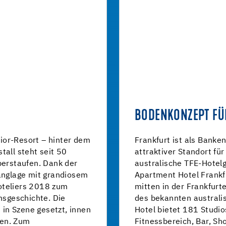
BODENKONZEPT FÜ
ior-Resort – hinter dem
Frankfurt ist als Banke
tall steht seit 50
attraktiver Standort für
berstaufen. Dank der
australische TFE-Hotel
Hanglage mit grandiosem
Apartment Hotel Frankf
oteliers 2018 zum
mitten in der Frankfurte
sgeschichte. Die
des bekannten australi
h in Szene gesetzt, innen
Hotel bietet 181 Studio
den. Zum
Fitnessbereich, Bar, S