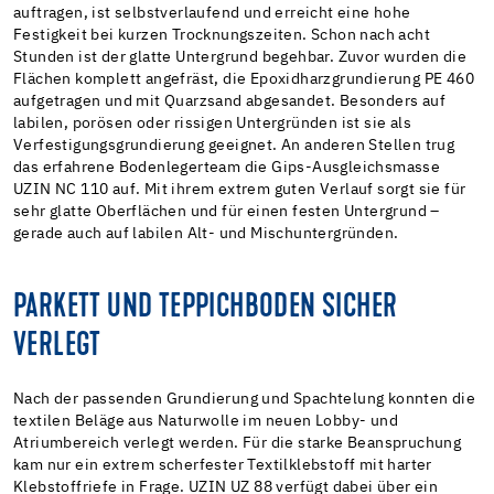
auftragen, ist selbstverlaufend und erreicht eine hohe
Festigkeit bei kurzen Trocknungszeiten. Schon nach acht
Stunden ist der glatte Untergrund begehbar. Zuvor wurden die
Flächen komplett angefräst, die Epoxidharzgrundierung PE 460
aufgetragen und mit Quarzsand abgesandet. Besonders auf
labilen, porösen oder rissigen Untergründen ist sie als
Verfestigungsgrundierung geeignet. An anderen Stellen trug
das erfahrene Bodenlegerteam die Gips-Ausgleichsmasse
UZIN NC 110 auf. Mit ihrem extrem guten Verlauf sorgt sie für
sehr glatte Oberflächen und für einen festen Untergrund –
gerade auch auf labilen Alt- und Mischuntergründen.
PARKETT UND TEPPICHBODEN SICHER
VERLEGT
Nach der passenden Grundierung und Spachtelung konnten die
textilen Beläge aus Naturwolle im neuen Lobby- und
Atriumbereich verlegt werden. Für die starke Beanspruchung
kam nur ein extrem scherfester Textilklebstoff mit harter
Klebstoffriefe in Frage. UZIN UZ 88 verfügt dabei über ein