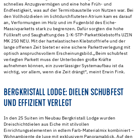
schnelles Anzugsvermögen und eine hohe Früh- und
Endfestigkeit, was auf der Terminbaustelle von Nutzen war. Bei
den Vollholzdielen im lichtdurchfluteten Atrium kam es darauf
an, Verformungen im Holz und im Fugenbild des Eiche-
Massivparketts stark zu begrenzen. Dafür sorgten die hohe
Füllkraft und Saughaftung des 1-K-STP-Parkettklebstoffs UZIN
MK 250 NEU. Mit der hartelastischen Klebstoffriefe und der
lange offenen Zeit bietet er eine sichere Parkettverlegung mit
optisch anspruchsvollem Erscheinungsbild.
„Beim schubfest
verlegten Parkett muss der Unterboden große Kräfte
aufnehmen können, ein zuverlässiger Systemaufbau ist da
wichtig, vor allem, wenn die Zeit drängt“, meint Erwin Fink.
BERGKRISTALL LODGE: DIELEN SCHUBFEST
UND EFFIZIENT VERLEGT
In den 25 Suiten im Neubau Bergkristall Lodge wurden
Dreischichtdielen aus Eiche mit stilvollen
Einrichtungselementen in edlem Farb-Materialmix kombiniert –
Wohnambiente de luxe mit exklusivem Panoramablick. Auf den