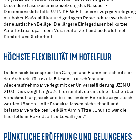
besondere Faserzusammensetzung des Nassbett-
Dispersionsklebstoffs UZIN KE 66 HT für eine zügige Verlegung
mit hoher Maßstabilität und geringem Resteindrucksverhalten
der elastischen Beläge. Die längere Einlegedauer bei kurzer
Ablüftedauer spart dem Verarbeiter Zeit und bedeutet mehr
Komfort und Sicherheit.
HÖCHSTE FLEXIBILITÄT IM HOTELFLUR
In den hoch beanspruchten Gängen und Fluren entschied sich
der Architekt für textile Fliesen – rutschfest und
wiederaufnehmbar verlegt mit der Universalfixierung UZIN U
2100. Dies sorgt für große Flexibilität, da einzelne Flächen bei
Verschmutzung rasch und bei laufendem Betrieb ausgetauscht
werden können. „Alle Produkte lassen sich schnell und
belastbar verarbeiten“, erklärt Armin Tittel, „nur so war die
Baustelle in Rekordzeit zu bewältigen.“
PÜNKTLICHE ERÖFFNUNG UND GELUNGENES