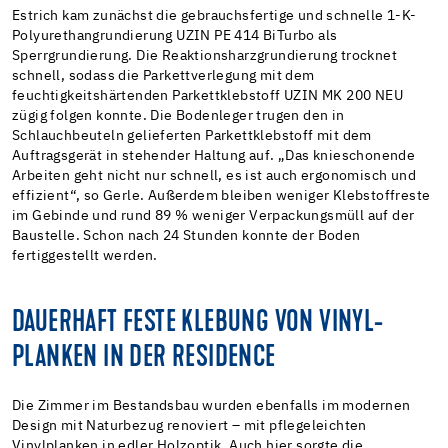
Estrich kam zunächst die gebrauchsfertige und schnelle 1-K-
Polyurethangrundierung UZIN PE 414 BiTurbo als
Sperrgrundierung. Die Reaktionsharzgrundierung trocknet
schnell, sodass die Parkettverlegung mit dem
feuchtigkeitshärtenden Parkettklebstoff UZIN MK 200 NEU
zügig folgen konnte. Die Bodenleger trugen den in
Schlauchbeuteln gelieferten Parkettklebstoff mit dem
Auftragsgerät in stehender Haltung auf. „Das knieschonende
Arbeiten geht nicht nur schnell, es ist auch ergonomisch und
effizient“, so Gerle. Außerdem bleiben weniger Klebstoffreste
im Gebinde und rund 89 % weniger Verpackungsmüll auf der
Baustelle. Schon nach 24 Stunden konnte der Boden
fertiggestellt werden.
DAUERHAFT FESTE KLEBUNG VON VINYL-
PLANKEN IN DER RESIDENCE
Die Zimmer im Bestandsbau wurden ebenfalls im modernen
Design mit Naturbezug renoviert – mit pflegeleichten
Vinylplanken in edler Holzoptik. Auch hier sorgte die