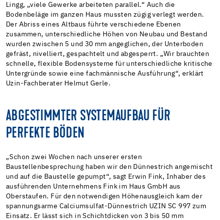
Lingg, „viele Gewerke arbeiteten parallel.“ Auch die
Bodenbeläge im ganzen Haus mussten zügig verlegt werden.
Der Abriss eines Altbaus führte verschiedene Ebenen
zusammen, unterschiedliche Höhen von Neubau und Bestand
wurden zwischen 5 und 30 mm angeglichen, der Unterboden
gefräst, nivelliert, gespachtelt und abgesperrt. „Wir brauchten
schnelle, flexible Bodensysteme für unterschiedliche kritische
Untergründe sowie eine fachmännische Ausführung“, erklärt
Uzin-Fachberater Helmut Gerle.
ABGESTIMMTER SYSTEMAUFBAU FÜR
PERFEKTE BÖDEN
„Schon zwei Wochen nach unserer ersten
Baustellenbesprechung haben wir den Dünnestrich angemischt
und auf die Baustelle gepumpt“, sagt Erwin Fink, Inhaber des
ausführenden Unternehmens Fink im Haus GmbH aus
Oberstaufen. Für den notwendigen Höhenausgleich kam der
spannungsarme Calciumsulfat-Dünnestrich UZIN SC 997 zum
Einsatz. Er lässt sich in Schichtdicken von 3 bis 50 mm