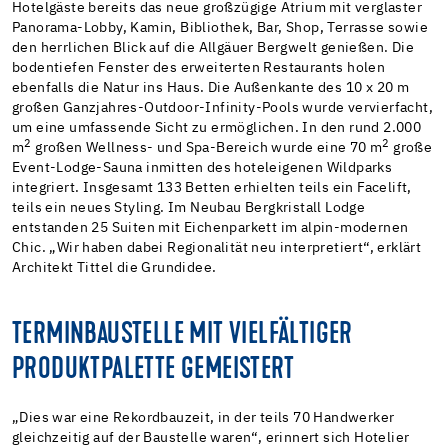
Hotelgäste bereits das neue großzügige Atrium mit verglaster
Panorama-Lobby, Kamin, Bibliothek, Bar, Shop, Terrasse sowie
den herrlichen Blick auf die Allgäuer Bergwelt genießen. Die
bodentiefen Fenster des erweiterten Restaurants holen
ebenfalls die Natur ins Haus. Die Außenkante des 10 x 20 m
großen Ganzjahres-Outdoor-Infinity-Pools wurde vervierfacht,
um eine umfassende Sicht zu ermöglichen. In den rund 2.000
2
2
m
großen Wellness- und Spa-Bereich wurde eine 70 m
große
Event-Lodge-Sauna inmitten des hoteleigenen Wildparks
integriert. Insgesamt 133 Betten erhielten teils ein Facelift,
teils ein neues Styling. Im Neubau Bergkristall Lodge
entstanden 25 Suiten mit Eichenparkett im alpin-modernen
Chic. „Wir haben dabei Regionalität neu interpretiert“, erklärt
Architekt Tittel die Grundidee.
TERMINBAUSTELLE MIT VIELFÄLTIGER
PRODUKTPALETTE GEMEISTERT
„Dies war eine Rekordbauzeit, in der teils 70 Handwerker
gleichzeitig auf der Baustelle waren“, erinnert sich Hotelier