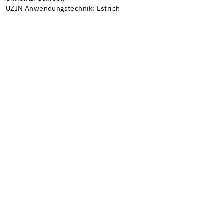
UZIN Anwendungstechnik: Estrich
DU WILLST IMMER UP TO DATE
BLEIBEN?
Folge @uzinworldwide auf Instagram, um die
neuesten Nachrichten und Updates zu
erhalten und nichts zu verpassen.
FOLGE @UZINWORLDWIDE