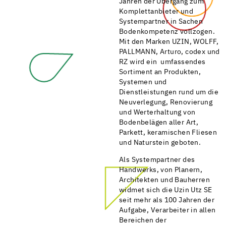
Jahren der Übergang zum
Komplettanbieter und
Systempartner in Sachen
Bodenkompetenz vollzogen.
Mit den Marken UZIN, WOLFF,
PALLMANN, Arturo, codex und
RZ wird ein umfassendes
Sortiment an Produkten,
Systemen und
Dienstleistungen rund um die
Neuverlegung, Renovierung
und Werterhaltung von
Bodenbelägen aller Art,
Parkett, keramischen Fliesen
und Naturstein geboten.
Als Systempartner des
Handwerks, von Planern,
Architekten und Bauherren
widmet sich die Uzin Utz SE
seit mehr als 100 Jahren der
Aufgabe, Verarbeiter in allen
Bereichen der