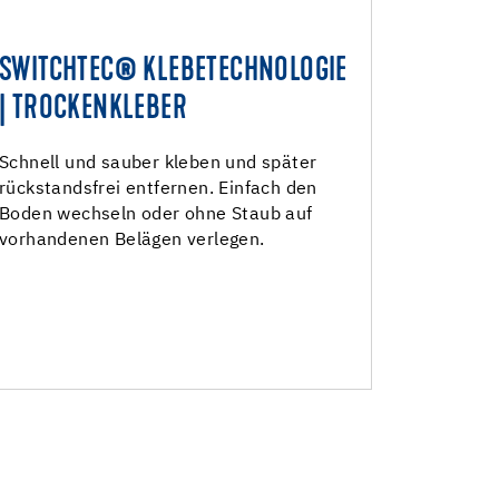
SWITCHTEC® KLEBETECHNOLOGIE
SWITCHTEC® KLEBETECHNOLOGIE
| TROCKENKLEBER
| TROCKENKLEBER
Bodenbeläge kleben und wieder
Schnell und sauber kleben und später
rückstandsfrei entfernen
rückstandsfrei entfernen. Einfach den
Bodenbeläge kleben
Boden wechseln oder ohne Staub auf
vorhandenen Belägen verlegen.
Sockelleisten, Belagsstreifen und
Hohlkehlen
Treppenbeläge kleben