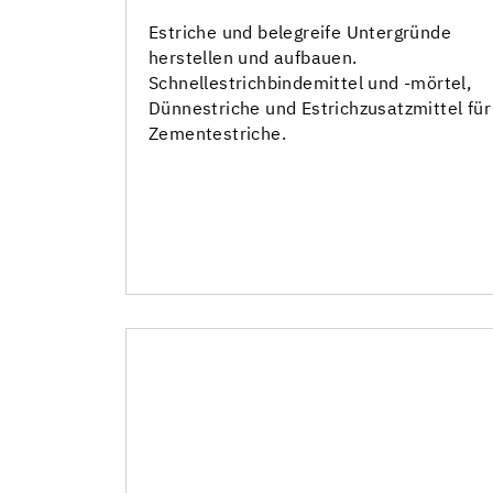
UZIN Turbolight®-System
Estriche und belegreife Untergründe
herstellen und aufbauen.
Schnellzemente
Schnellestrichbindemittel und -mörtel,
Dünnestriche und zementäre
Dünnestriche und Estrichzusatzmittel für
Beschichtungen
Zementestriche.
Estrichzusatzmittel
Versiegelungen