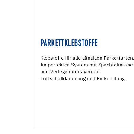
PARKETTKLEBSTOFFE
PARKETTKLEBSTOFF
Parkettklebstoff Grundierungen
Klebstoffe für alle gängigen Parkettarten
Im perfekten System mit Spachtelmasse
Parkettklebstoffe
und Verlegeunterlagen zur
Dämm- und Verlegeunterlagen
Trittschalldämmung und Entkopplung.