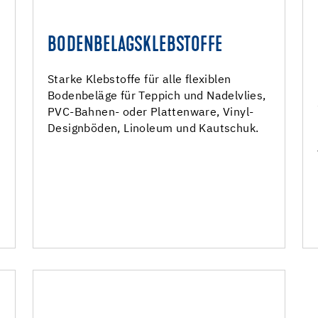
BODENBELAGSKLEBSTOFFE
N
BODENBELAGSKLEBSTOFFE
Bodenbelagsklebstoffe
Starke Klebstoffe für alle flexiblen
Bodenbeläge für Teppich und Nadelvlies,
Trockenklebstoffe Sockel und Treppe
PVC-Bahnen- oder Plattenware, Vinyl-
Bodenbelagsfixierungen
Designböden, Linoleum und Kautschuk.
Kontaktklebstoffe