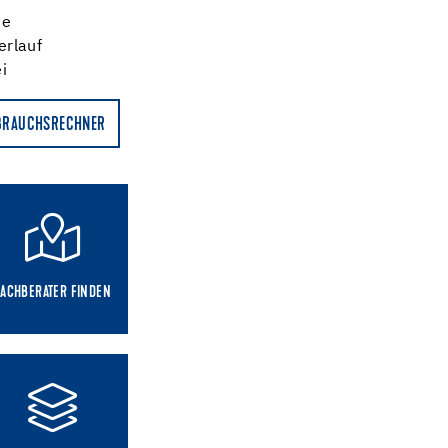
he
erlauf
i
BRAUCHSRECHNER
FACHBERATER FINDEN