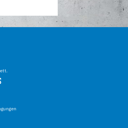
ett.
S
ngungen