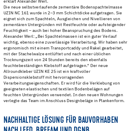
erklärt Alexander Werl.
Die neue selbstverlaufende zementäre Bodenspachtelmasse
UZIN NC 161 wurde in 2–3 mm Schichtdicke aufgetragen. Sie
eignet sich zum Spachteln, Ausgleichen und Nivellieren von
zementären Untergründen mit Restfeuchte oder aufsteigender
Feuchtigkeit – auch bei hoher Beanspruchung des Bodens.
Alexander Werl: „Bei Spachtelmassen ist ein guter Verlauf
wichtig, ebenso eine zuverlässige Verarbeitung. Wir haben sehr
ergonomisch mit einem Transportcaddy und Rakel gearbeitet,
mit der Stachelwalze entlüftet und nach einer üblichen
Trocknungszeit von 24 Stunden bereits den ebenfalls
feuchtebeständigen Klebstoff aufgetragen.“ Der neue
Allroundkleber UZIN KE 25 ist ein kraftvoller
Dispersionsklebstoff mit hervorragenden
Verarbeitungseigenschaften. Er wird für die Verklebung von
geeigneten elastischen und textilen Bodenbelägen auf
feuchten Untergründen verwendet. In den neuen Wohnungen
verlegte das Team im Anschluss Designbeläge in Plankenform.
NACHHALTIGE LÖSUNG FÜR BAUVORHABEN
NACH LEED, BREEAM UND DGNB