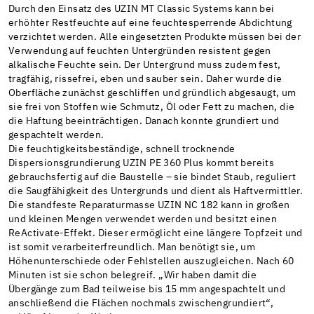
Durch den Einsatz des UZIN MT Classic Systems kann bei
erhöhter Restfeuchte auf eine feuchtesperrende Abdichtung
verzichtet werden. Alle eingesetzten Produkte müssen bei der
Verwendung auf feuchten Untergründen resistent gegen
alkalische Feuchte sein. Der Untergrund muss zudem fest,
tragfähig, rissefrei, eben und sauber sein. Daher wurde die
Oberfläche zunächst geschliffen und gründlich abgesaugt, um
sie frei von Stoffen wie Schmutz, Öl oder Fett zu machen, die
die Haftung beeinträchtigen. Danach konnte grundiert und
gespachtelt werden.
Die feuchtigkeitsbeständige, schnell trocknende
Dispersionsgrundierung UZIN PE 360 Plus kommt bereits
gebrauchsfertig auf die Baustelle – sie bindet Staub, reguliert
die Saugfähigkeit des Untergrunds und dient als Haftvermittler.
Die standfeste Reparaturmasse UZIN NC 182 kann in großen
und kleinen Mengen verwendet werden und besitzt einen
ReActivate-Effekt. Dieser ermöglicht eine längere Topfzeit und
ist somit verarbeiterfreundlich. Man benötigt sie, um
Höhenunterschiede oder Fehlstellen auszugleichen. Nach 60
Minuten ist sie schon belegreif. „Wir haben damit die
Übergänge zum Bad teilweise bis 15 mm angespachtelt und
anschließend die Flächen nochmals zwischengrundiert“,