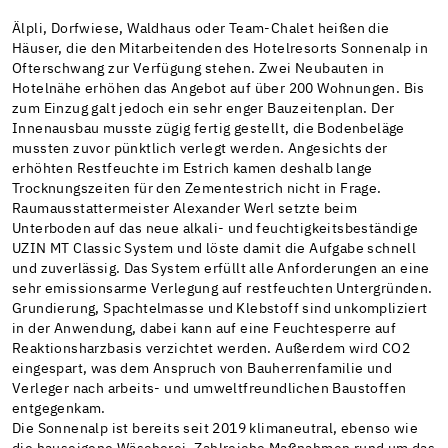
Älpli, Dorfwiese, Waldhaus oder Team-Chalet heißen die
Häuser, die den Mitarbeitenden des Hotelresorts Sonnenalp in
Ofterschwang zur Verfügung stehen. Zwei Neubauten in
Hotelnähe erhöhen das Angebot auf über 200 Wohnungen. Bis
zum Einzug galt jedoch ein sehr enger Bauzeitenplan. Der
Innenausbau musste zügig fertig gestellt, die Bodenbeläge
mussten zuvor pünktlich verlegt werden. Angesichts der
erhöhten Restfeuchte im Estrich kamen deshalb lange
Trocknungszeiten für den Zementestrich nicht in Frage.
Raumausstattermeister Alexander Werl setzte beim
Unterboden auf das neue alkali- und feuchtigkeitsbeständige
UZIN MT Classic System und löste damit die Aufgabe schnell
und zuverlässig. Das System erfüllt alle Anforderungen an eine
sehr emissionsarme Verlegung auf restfeuchten Untergründen.
Grundierung, Spachtelmasse und Klebstoff sind unkompliziert
in der Anwendung, dabei kann auf eine Feuchtesperre auf
Reaktionsharzbasis verzichtet werden. Außerdem wird CO2
eingespart, was dem Anspruch von Bauherrenfamilie und
Verleger nach arbeits- und umweltfreundlichen Baustoffen
entgegenkam.
Die Sonnenalp ist bereits seit 2019 klimaneutral, ebenso wie