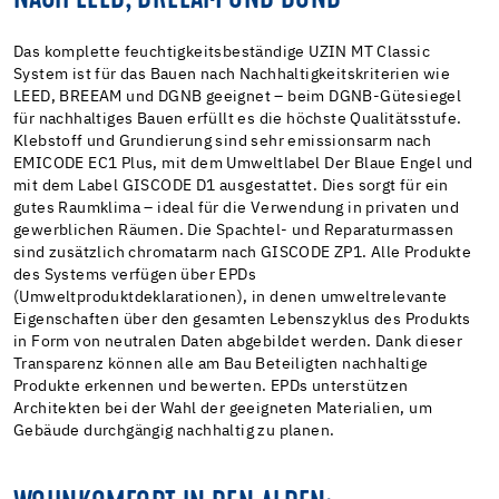
Das komplette feuchtigkeitsbeständige UZIN MT Classic
System ist für das Bauen nach Nachhaltigkeitskriterien wie
LEED, BREEAM und DGNB geeignet – beim DGNB-Gütesiegel
für nachhaltiges Bauen erfüllt es die höchste Qualitätsstufe.
Klebstoff und Grundierung sind sehr emissionsarm nach
EMICODE EC1 Plus, mit dem Umweltlabel Der Blaue Engel und
mit dem Label GISCODE D1 ausgestattet. Dies sorgt für ein
gutes Raumklima – ideal für die Verwendung in privaten und
gewerblichen Räumen. Die Spachtel- und Reparaturmassen
sind zusätzlich chromatarm nach GISCODE ZP1. Alle Produkte
des Systems verfügen über EPDs
(Umweltproduktdeklarationen), in denen umweltrelevante
Eigenschaften über den gesamten Lebenszyklus des Produkts
in Form von neutralen Daten abgebildet werden. Dank dieser
Transparenz können alle am Bau Beteiligten nachhaltige
Produkte erkennen und bewerten. EPDs unterstützen
Architekten bei der Wahl der geeigneten Materialien, um
Gebäude durchgängig nachhaltig zu planen.