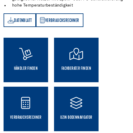
hohe Temperaturbeständigkeit
DATENBLATT
VERBRAUCHSRECHNER
TT
VERBRAUCHSRECHNER
HÄNDLER FINDEN
FACHBERATER FINDEN
VERBRAUCHSRECHNER
UZIN BODENNAVIGATOR