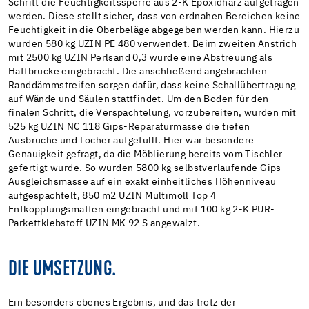
Schritt die Feuchtigkeitssperre aus 2-K Epoxidharz aufgetragen
werden. Diese stellt sicher, dass von erdnahen Bereichen keine
Feuchtigkeit in die Oberbeläge abgegeben werden kann. Hierzu
wurden 580 kg UZIN PE 480 verwendet. Beim zweiten Anstrich
mit 2500 kg UZIN Perlsand 0,3 wurde eine Abstreuung als
Haftbrücke eingebracht. Die anschließend angebrachten
Randdämmstreifen sorgen dafür, dass keine Schallübertragung
auf Wände und Säulen stattfindet. Um den Boden für den
finalen Schritt, die Verspachtelung, vorzubereiten, wurden mit
525 kg UZIN NC 118 Gips-Reparaturmasse die tiefen
Ausbrüche und Löcher aufgefüllt. Hier war besondere
Genauigkeit gefragt, da die Möblierung bereits vom Tischler
gefertigt wurde. So wurden 5800 kg selbstverlaufende Gips-
Ausgleichsmasse auf ein exakt einheitliches Höhenniveau
aufgespachtelt, 850 m2 UZIN Multimoll Top 4
Entkopplungsmatten eingebracht und mit 100 kg 2-K PUR-
Parkettklebstoff UZIN MK 92 S angewalzt.
DIE UMSETZUNG.
Ein besonders ebenes Ergebnis, und das trotz der