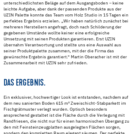
unterschiedlichsten Beläge auf dem Ausgangsboden – keine
leichte Aufgabe, aber dank der passenden Produkte aus der
UZIN Palette konnte das Team vom Holz Studio in 15 Tagen ein
perfektes Ergebnis erzielen. „Wir haben natürlich zunächst bei
mehreren Herstellern angefragt, doch nach Schilderung der
gegebenen Umstände wollte keiner eine erfolgreiche
Umsetzung mit seinen Produkten garantieren. Erst UZIN
übernahm Verantwortung und stellte uns eine Auswahl aus
seiner Produktpalette zusammen, mit der die Firma das
gewünschte Ergebnis garantiert.“ Martin Oberacher ist mit der
Zusammenarbeit mit UZIN sehr zufrieden.
DAS ERGEBNIS.
Ein exklusiver, hochwertiger Look ist entstanden, nachdem auf
dem neu sanierten Boden 615 m² Zweischicht-Stabparkett im
Fischgrätmuster verlegt wurden. Optisch besonders
ansprechend gestaltet ist die Fläche durch die Verlegung mit
Randfriesen, die nicht nur für einen harmonischen Übergang zu
den mit Feinsteinzeugplatten ausgelegten Flächen sorgen,
sondern den kompletten Raum elegant säumen. Der perfekte