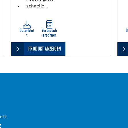
schnelle…
Datenblat
Verbrauch
D
t
srechner
PRODUKT ANZEIGEN
ett.
S