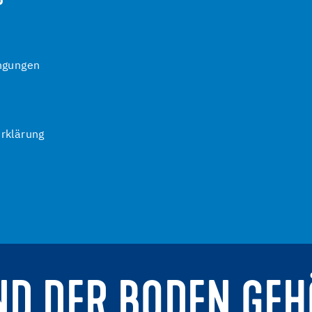
ngungen
rklärung
ND DER BODEN GEH