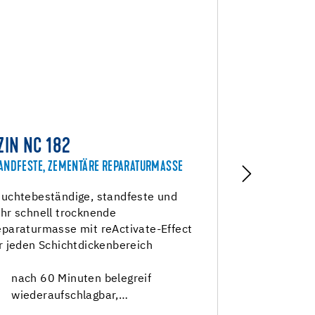
ZIN NC 182
UZIN NC 
ANDFESTE, ZEMENTÄRE REPARATURMASSE
FUSIONTEC OB
uchtebeständige, standfeste und
Selbstverla
hr schnell trocknende
spannungsf
paraturmasse mit reActivate-Effect
mit sehr lan
r jeden Schichtdickenbereich
alle Bodenb
Schichtdick
nach 60 Minuten belegreif
Sehr la
wiederaufschlagbar,…