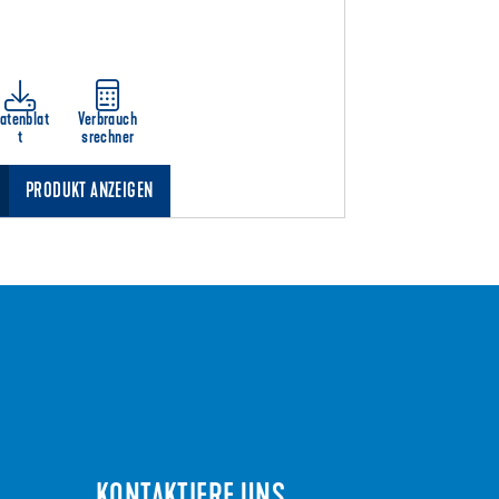
atenblat
Verbrauch
Datenblat
t
srechner
t
PRODUKT ANZEIGEN
PRODUKT
KONTAKTIERE UNS