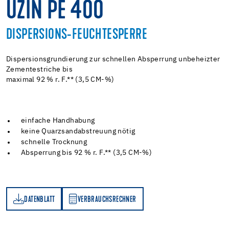
UZIN PE 400
DISPERSIONS-FEUCHTESPERRE
Dispersionsgrundierung zur schnellen Absperrung unbeheizter
Zementestriche bis
maximal 92 % r. F.** (3,5 CM-%)
einfache Handhabung
keine Quarzsandabstreuung nötig
schnelle Trocknung
Absperrung bis 92 % r. F.** (3,5 CM-%)
DATENBLATT
VERBRAUCHSRECHNER
TT
VERBRAUCHSRECHNER