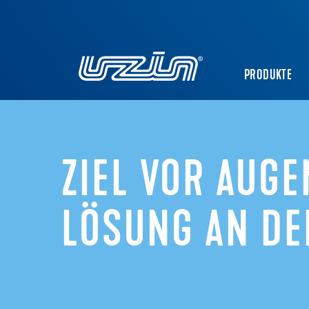
PRODUKTE
ZIEL VOR AUGE
LÖSUNG AN DE
UZIN RENOPLAN® – BODEN RENOVIE
WIE DU ES DIR VORSTELLST