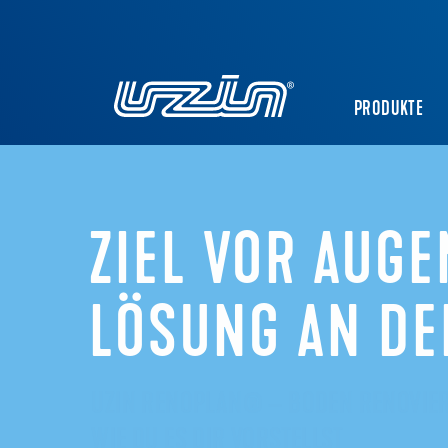
PRODUKTE
ZIEL VOR AUGE
LÖSUNG AN DE
UZIN RENOPLAN® – BODEN RENOVIE
WIE DU ES DIR VORSTELLST