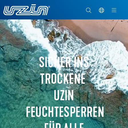
SICHER INS
TROCKENE
UZIN
FEUCHTESPERREN