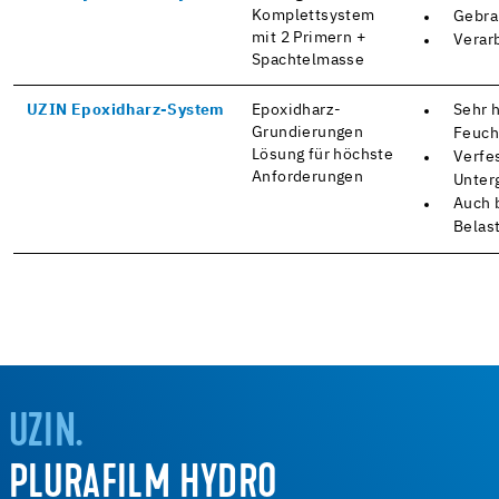
Komplettsystem
Gebra
mit 2 Primern +
Verar
Spachtelmasse
UZIN Epoxidharz-System
Epoxidharz-
Sehr 
Grundierungen
Feuch
Lösung für höchste
Verfes
Anforderungen
Unter
Auch 
Belas
UZIN.
PLURAFILM HYDRO