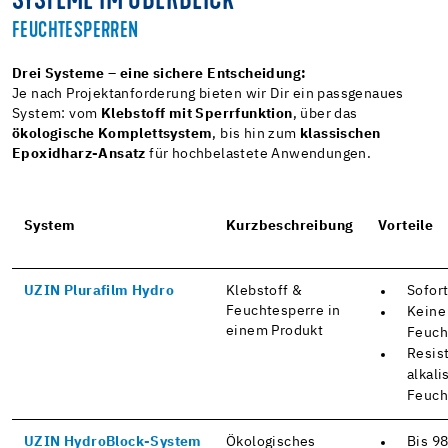
SYSTEME IM ÜBERBLICK
FEUCHTESPERREN
Drei Systeme – eine sichere Entscheidung:
Je nach Projektanforderung bieten wir Dir ein passgenaues
System: vom
Klebstoff mit Sperrfunktion
, über das
ökologische Komplettsystem
, bis hin zum
klassischen
Epoxidharz-Ansatz
für hochbelastete Anwendungen.
System
Kurzbeschreibung
Vorteile
UZIN Plurafilm Hydro
Klebstoff &
Sofor
Feuchtesperre in
Keine
einem Produkt
Feuch
Resis
alkali
Feuch
UZIN HydroBlock-System
Ökologisches
Bis 98