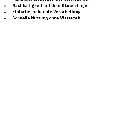
Nachhaltigkeit mit dem Blauen Engel
Einfache, bekannte Verarbeitung
Schnelle Nutzung ohne Wartezeit
FRAGEN? JETZT KONTAKT
AUFNEHMEN!
Du hast Fragen oder brauchst Unterstützung?
Kontaktiere uns gerne telefonisch oder per
E-Mail: