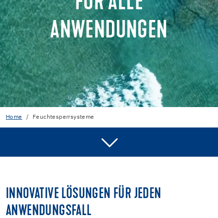
FÜR ALLE
ANWENDUNGEN
Home
Feuchtesperrsysteme
KONTAKT
SYSTEME
INNOVATIVE LÖSUNGEN FÜR JEDEN
VORTEILE
ANWENDUNGSFALL
FAQ