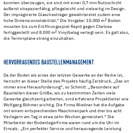
konnten überzeugen, sie sind mit einer 0,7 mm Nutzschicht
äußerst strapazierfähig, pflegeleicht und vielseitig im Design.
Der imprägnierte Glasvliesträger gewährleistet zudem eine
2
hohe Dimensionsstabilität.“ Die Vorgabe: 10.000 m
Boden
mussten bis zum Eröffnungsspiel Rapid gegen Chelsea
2
fertiggestellt und 8.000 m
Vinylbelag verlegt sein. Es galt also,
die Terminpläne streng einzuhalten.
HERVORRAGENDES BAUSTELLENMANAGEMENT
Da der Boden als eines der letzten Gewerke an der Reihe ist,
herrscht an dieser Stelle des Projekts häufig Zeitdruck. „Das ist
immer eine Herausforderung“, so Schmitt. „Besonders auf
Baustellen dieser Größe, wo zu bestimmten Zeiten viele
Gewerke gleichzeitig arbeiten, sind erfahrene Projektleiter wie
Wolfgang Böhmer wichtig. Die Firma Wiedner hat die Aufgabe
mit einem entsprechenden Maschinenpark und drei bis acht
Verlegern am Tag in etwa zehn Wochen gemeistert.“ Die
Mitarbeiter der Bodenlegerfirma waren rund um die Uhr im
Einsatz. „Ein perfekter Service und herausragende Leistung