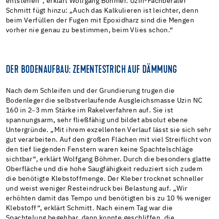
entstehen“, erklärt Wolfgang Böhmer. Uzin-Fachberater
Schmitt fügt hinzu: „Auch das Kalkulieren ist leichter, denn
beim Verfüllen der Fugen mit Epoxidharz sind die Mengen
vorher nie genau zu bestimmen, beim Vlies schon.“
DER BODENAUFBAU: ZEMENTESTRICH AUF DÄMMUNG
Nach dem Schleifen und der Grundierung trugen die
Bodenleger die selbstverlaufende Ausgleichsmasse Uzin NC
160 in 2‒3 mm Stärke im Rakelverfahren auf. Sie ist
spannungsarm, sehr fließfähig und bildet absolut ebene
Untergründe. „Mit ihrem exzellenten Verlauf lässt sie sich sehr
gut verarbeiten. Auf den großen Flächen mit viel Streiflicht von
den tief liegenden Fenstern waren keine Spachtelschläge
sichtbar“, erklärt Wolfgang Böhmer. Durch die besonders glatte
Oberfläche und die hohe Saugfähigkeit reduziert sich zudem
die benötigte Klebstoffmenge. Der Kleber trocknet schneller
und weist weniger Resteindruck bei Belastung auf. „Wir
erhöhten damit das Tempo und benötigten bis zu 10 % weniger
Klebstoff“, erklärt Schmitt. Nach einem Tag war die
Spachtelung begehbar, dann konnte geschliffen, die