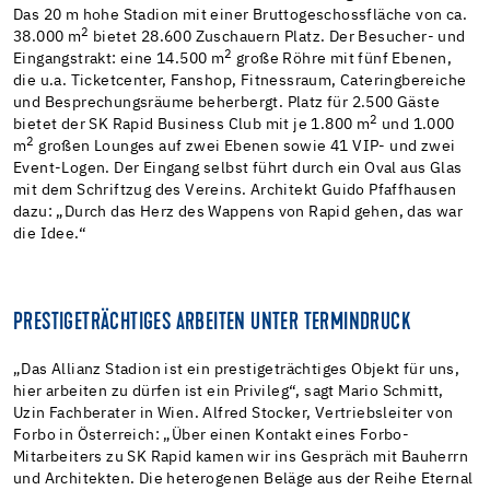
Das 20 m hohe Stadion mit einer Bruttogeschossfläche von ca.
2
38.000 m
bietet 28.600 Zuschauern Platz. Der Besucher- und
2
Eingangstrakt: eine 14.500 m
große Röhre mit fünf Ebenen,
die u.a. Ticketcenter, Fanshop, Fitnessraum, Cateringbereiche
und Besprechungsräume beherbergt. Platz für 2.500 Gäste
2
bietet der SK Rapid Business Club mit je 1.800 m
und 1.000
2
m
großen Lounges auf zwei Ebenen sowie 41 VIP- und zwei
Event-Logen. Der Eingang selbst führt durch ein Oval aus Glas
mit dem Schriftzug des Vereins. Architekt Guido Pfaffhausen
dazu: „Durch das Herz des Wappens von Rapid gehen, das war
die Idee.“
PRESTIGETRÄCHTIGES ARBEITEN UNTER TERMINDRUCK
„Das Allianz Stadion ist ein prestigeträchtiges Objekt für uns,
hier arbeiten zu dürfen ist ein Privileg“, sagt Mario Schmitt,
Uzin Fachberater in Wien. Alfred Stocker, Vertriebsleiter von
Forbo in Österreich: „Über einen Kontakt eines Forbo-
Mitarbeiters zu SK Rapid kamen wir ins Gespräch mit Bauherrn
und Architekten. Die heterogenen Beläge aus der Reihe Eternal