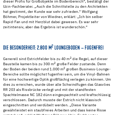
dieser Profis für Großobjekte im Bodenbereich“, bestätigt der
Uzin-Fachberater. „Auch die Schnittstelle zu den Architekten
hat gestimmt, der Kunde war sehr zufrieden.“ Wolfgang
Böhmer, Projektleiter von Wiedner, erklärt: „Ich bin selber
Rapid-Fan und mit Herzblut dabei gewesen. Es war sehr
zeitintensiv, aber das Ergebnis ist wunderschön.“
2
DIE BESONDERHEIT: 2.800 M
LOUNGEBODEN – FUGENFREI
2
Generell sind Estrichfelder bis zu 40 m
die Regel, auf dieser
2
Baustelle kamen bis zu 300 m
große Felder zustande. Denn
2
der Boden der beiden rund 1.000 m
großen Business-Lounge-
Bereiche sollte möglichst fugenfrei sein, um die Vinyl-Bahnen
für eine hochwertige Optik großflächig verlegen zu können. Um
dies zu erreichen, wurde über alle Schwindfugen das Glasvlies
RR 203 als Rissbrücke verlegt und mit der standfesten
Spachtelmasse NC 182 dünn eingespachtelt und kraftschlüssig
verschlossen. Dadurch musste der Estrich nicht klassisch
eingeschnitten und verdübelt werden. „Diese Variante
gewährleistet ein staubfreies Arbeiten und dass keine Risse