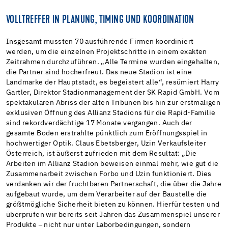
VOLLTREFFER IN PLANUNG, TIMING UND KOORDINATION
Insgesamt mussten 70 ausführende Firmen koordiniert
werden, um die einzelnen Projektschritte in einem exakten
Zeitrahmen durchzuführen. „Alle Termine wurden eingehalten,
die Partner sind hocherfreut. Das neue Stadion ist eine
Landmarke der Hauptstadt, es begeistert alle“, resümiert Harry
Gartler, Direktor Stadionmanagement der SK Rapid GmbH. Vom
spektakulären Abriss der alten Tribünen bis hin zur erstmaligen
exklusiven Öffnung des Allianz Stadions für die Rapid-Familie
sind rekordverdächtige 17 Monate vergangen. Auch der
gesamte Boden erstrahlte pünktlich zum Eröffnungsspiel in
hochwertiger Optik. Claus Ebetsberger, Uzin Verkaufsleiter
Österreich, ist äußerst zufrieden mit dem Resultat: „Die
Arbeiten im Allianz Stadion beweisen einmal mehr, wie gut die
Zusammenarbeit zwischen Forbo und Uzin funktioniert. Dies
verdanken wir der fruchtbaren Partnerschaft, die über die Jahre
aufgebaut wurde, um dem Verarbeiter auf der Baustelle die
größtmögliche Sicherheit bieten zu können. Hierfür testen und
überprüfen wir bereits seit Jahren das Zusammenspiel unserer
Produkte ‒ nicht nur unter Laborbedingungen, sondern