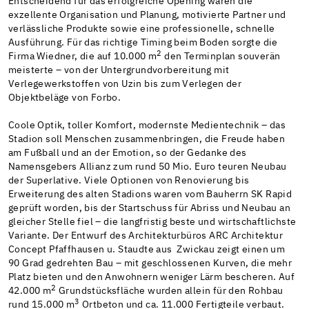
Entscheidend für das erfolgreiche Opening waren die
exzellente Organisation und Planung, motivierte Partner und
verlässliche Produkte sowie eine professionelle, schnelle
Ausführung. Für das richtige Timing beim Boden sorgte die
2
Firma Wiedner, die auf 10.000 m
den Terminplan souverän
meisterte – von der Untergrundvorbereitung mit
Verlegewerkstoffen von Uzin bis zum Verlegen der
Objektbeläge von Forbo.
Coole Optik, toller Komfort, modernste Medientechnik – das
Stadion soll Menschen zusammenbringen, die Freude haben
am Fußball und an der Emotion, so der Gedanke des
Namensgebers Allianz zum rund 50 Mio. Euro teuren Neubau
der Superlative. Viele Optionen von Renovierung bis
Erweiterung des alten Stadions waren vom Bauherrn SK Rapid
geprüft worden, bis der Startschuss für Abriss und Neubau an
gleicher Stelle fiel – die langfristig beste und wirtschaftlichste
Variante. Der Entwurf des Architekturbüros ARC Architektur
Concept Pfaffhausen u. Staudte aus Zwickau zeigt einen um
90 Grad gedrehten Bau – mit geschlossenen Kurven, die mehr
Platz bieten und den Anwohnern weniger Lärm bescheren. Auf
2
42.000 m
Grundstücksfläche wurden allein für den Rohbau
3
rund 15.000 m
Ortbeton und ca. 11.000 Fertigteile verbaut.