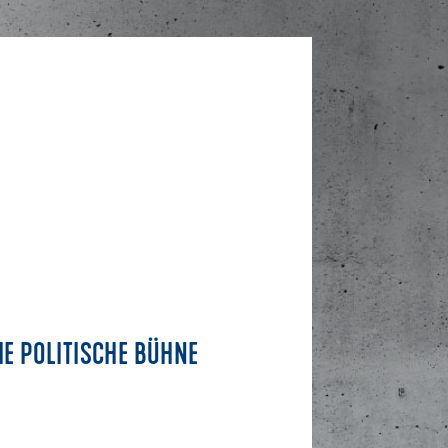
IE POLITISCHE BÜHNE
GANZ 
BODEN
BADEN