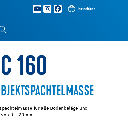
Deutschland
NC 160
OBJEKTSPACHTELMASSE
spachtelmasse für alle Bodenbeläge und
n von 0 – 20 mm