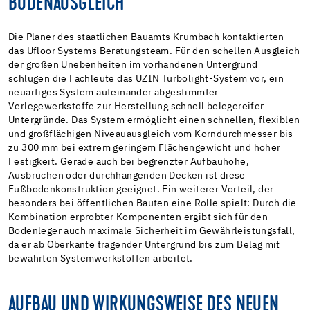
BODENAUSGLEICH
Die Planer des staatlichen Bauamts Krumbach kontaktierten
das Ufloor Systems Beratungsteam. Für den schellen Ausgleich
der großen Unebenheiten im vorhandenen Untergrund
schlugen die Fachleute das UZIN Turbolight-System vor, ein
neuartiges System aufeinander abgestimmter
Verlegewerkstoffe zur Herstellung schnell belegereifer
Untergründe. Das System ermöglicht einen schnellen, flexiblen
und großflächigen Niveauausgleich vom Korndurchmesser bis
zu 300 mm bei extrem geringem Flächengewicht und hoher
Festigkeit. Gerade auch bei begrenzter Aufbauhöhe,
Ausbrüchen oder durchhängenden Decken ist diese
Fußbodenkonstruktion geeignet. Ein weiterer Vorteil, der
besonders bei öffentlichen Bauten eine Rolle spielt: Durch die
Kombination erprobter Komponenten ergibt sich für den
Bodenleger auch maximale Sicherheit im Gewährleistungsfall,
da er ab Oberkante tragender Untergrund bis zum Belag mit
bewährten Systemwerkstoffen arbeitet.
AUFBAU UND WIRKUNGSWEISE DES NEUEN