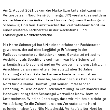
Am 1. August 2021 bekam die Marke Uzin Unterstüt-zung im
Vertriebsteam Nord: René Schmergal (47) verstärkt es seitdem
als Fachberater im Außendienst für die Regionen Hamburg und
Schleswig-Holstein. Damit wächst das Vertriebsteam Nord um
einen weiteren Fachberater in der Wachstums- und
Fokusregion Norddeutschland.
Mit Herrn Schmergal hat Uzin einen erfahrenen Fachberater
gewonnen, der auf eine langjährige Erfahrung in der
Fußbodenbranche zurückblicken kann. Ge-startet mit seiner
Ausbildung als Speditionskaufmann, war Herr Schmergal
anfänglich als Disponent und im Vertriebsinnendienst tätig. Im
Anschluss daran sammelte er bis zuletzt über 16 Jahre
Erfahrung als Bezirksleiter bei verschiedenen namhaften
Unternehmen in der Branche, hauptsächlich als Bezirksleiter
Nord für die Marke Thomsit. „Mit seiner umfassenden
Erfahrung im Bereich der Kundenbetreuung im Großhandel und
Handwerk bringt Herr Schmergal wertvolles Know-how ins
Unternehmen. Wir sind überzeugt, dass wir mit ihm die richtige
Verstärkung für die Zukunft unseres Verkaufsteams Nord
gefunden haben“, so Nils Malscheski, Verkaufsleiter Nord bei