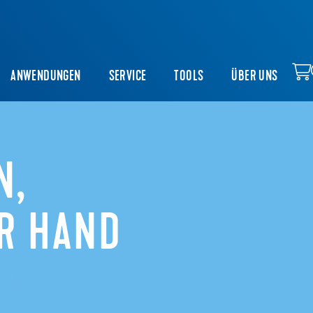
ANWENDUNGEN
SERVICE
TOOLS
ÜBER UNS
N,
R HAND
REN