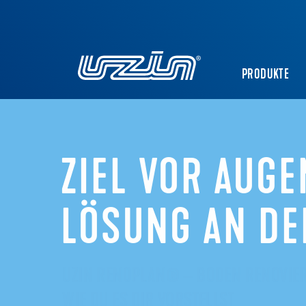
PRODUKTE
ZIEL VOR AUGE
LÖSUNG AN DE
UZIN RENOPLAN® – BODEN RENOVIE
WIE DU ES DIR VORSTELLST