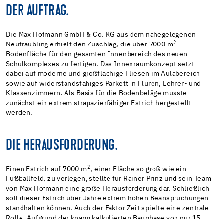
DER AUFTRAG.
Die Max Hofmann GmbH & Co. KG aus dem nahegelegenen
2
Neutraubling erhielt den Zuschlag, die über 7000 m
Bodenfläche für den gesamten Innenbereich des neuen
Schulkomplexes zu fertigen. Das Innenraumkonzept setzt
dabei auf moderne und großflächige Fliesen im Aulabereich
sowie auf widerstandsfähiges Parkett in Fluren, Lehrer- und
Klassenzimmern. Als Basis für die Bodenbeläge musste
zunächst ein extrem strapazierfähiger Estrich hergestellt
werden.
DIE HERAUSFORDERUNG.
2
Einen Estrich auf 7000 m
, einer Fläche so groß wie ein
Fußballfeld, zu verlegen, stellte für Rainer Prinz und sein Team
von Max Hofmann eine große Herausforderung dar. Schließlich
soll dieser Estrich über Jahre extrem hohen Beanspruchungen
standhalten können. Auch der Faktor Zeit spielte eine zentrale
Rolle. Aufgrund der knapp kalkulierten Bauphase von nur 15