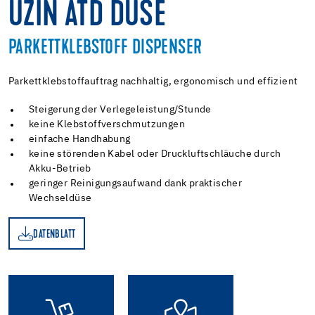
UZIN ATD DÜSE
PARKETTKLEBSTOFF DISPENSER
Parkettklebstoffauftrag nachhaltig, ergonomisch und effizient
Steigerung der Verlegeleistung/Stunde
keine Klebstoffverschmutzungen
einfache Handhabung
keine störenden Kabel oder Druckluftschläuche durch
Akku-Betrieb
geringer Reinigungsaufwand dank praktischer
Wechseldüse
DATENBLATT
TT