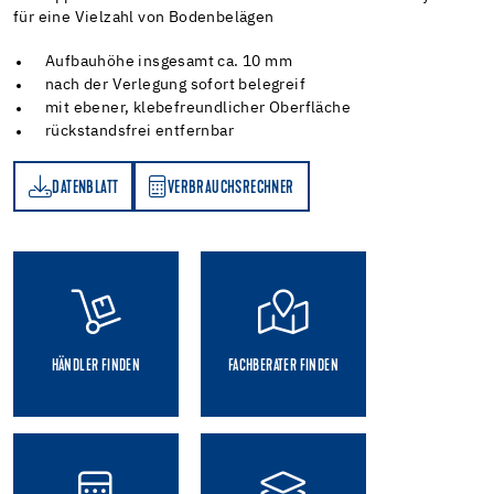
für eine Vielzahl von Bodenbelägen
Aufbauhöhe insgesamt ca. 10 mm
nach der Verlegung sofort belegreif
mit ebener, klebefreundlicher Oberfläche
rückstandsfrei entfernbar
DATENBLATT
VERBRAUCHSRECHNER
TT
VERBRAUCHSRECHNER
HÄNDLER FINDEN
FACHBERATER FINDEN