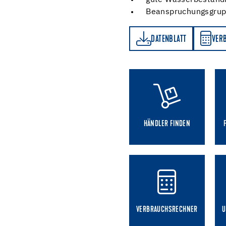
gute Wasserbeständi
Beanspruchungsgrup
DATENBLATT
VERBRAUCHSRECHNER
DATENBLATT
VER
HÄNDLER FINDEN
VERBRAUCHSRECHNER
U