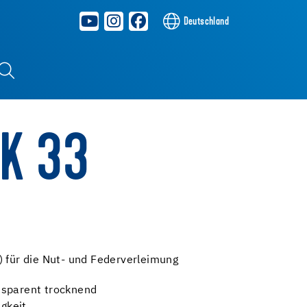
Deutschland
RK 33
) für die Nut- und Federverleimung
nsparent trocknend