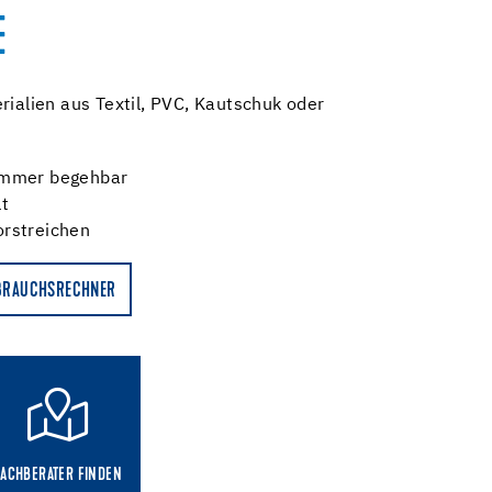
E
rialien aus Textil, PVC, Kautschuk oder
immer begehbar
lt
orstreichen
BRAUCHSRECHNER
FACHBERATER FINDEN