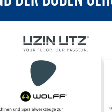
ND DER BODEN GEH
Komplettsortiment für die Neuverlegung,