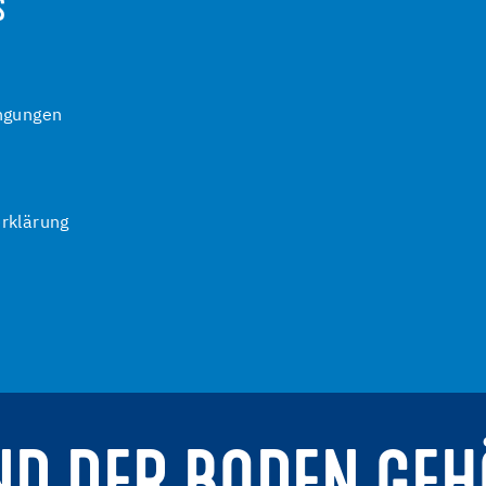
S
ngungen
rklärung