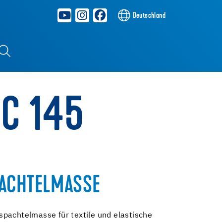
Deutschland
NC 145
ACHTELMASSE
pachtelmasse für textile und elastische