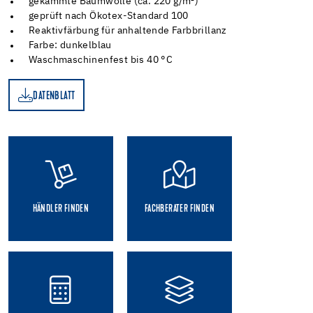
gekämmte Baumwolle (ca. 220 g/m²)
geprüft nach Ökotex-Standard 100
Reaktivfärbung für anhaltende Farbbrillanz
Farbe: dunkelblau
Waschmaschinenfest bis 40 °C
DATENBLATT
TT
HÄNDLER FINDEN
FACHBERATER FINDEN