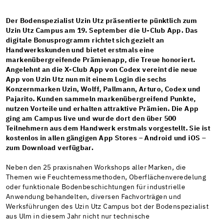
Der Bodenspezialist Uzin Utz präsentierte pünktlich zum
Uzin Utz Campus am 19. September die U-Club App. Das
digitale Bonusprogramm richtet sich gezielt an
Handwerkskunden und bietet erstmals eine
markenübergreifende Prämienapp, die Treue honoriert.
Angelehnt an die X-Club App von Codex vereint die neue
App von Uzin Utz nun mit einem Login die sechs
Konzernmarken Uzin, Wolff, Pallmann, Arturo, Codex und
Pajarito. Kunden sammeln markenübergreifend Punkte,
nutzen Vorteile und erhalten attraktive Prämien. Die App
ging am Campus live und wurde dort den über 500
Teilnehmern aus dem Handwerk erstmals vorgestellt. Sie ist
kostenlos in allen gängigen App Stores – Android und iOS –
zum Download verfügbar.
Neben den 25 praxisnahen Workshops aller Marken, die
Themen wie Feuchtemessmethoden, Oberflächenveredelung
oder funktionale Bodenbeschichtungen für industrielle
Anwendung behandelten, diversen Fachvorträgen und
Werksführungen des Uzin Utz Campus bot der Bodenspezialist
aus Ulm in diesem Jahr nicht nur technische