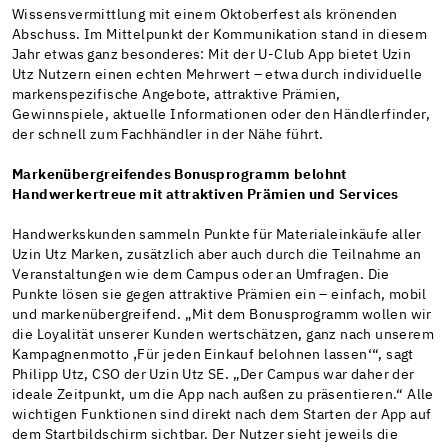
Wissensvermittlung mit einem Oktoberfest als krönenden
Abschuss. Im Mittelpunkt der Kommunikation stand in diesem
Jahr etwas ganz besonderes: Mit der U-Club App bietet Uzin
Utz Nutzern einen echten Mehrwert – etwa durch individuelle
markenspezifische Angebote, attraktive Prämien,
Gewinnspiele, aktuelle Informationen oder den Händlerfinder,
der schnell zum Fachhändler in der Nähe führt.
Markenübergreifendes Bonusprogramm belohnt
Handwerkertreue mit attraktiven Prämien und Services
Handwerkskunden sammeln Punkte für Materialeinkäufe aller
Uzin Utz Marken, zusätzlich aber auch durch die Teilnahme an
Veranstaltungen wie dem Campus oder an Umfragen. Die
Punkte lösen sie gegen attraktive Prämien ein – einfach, mobil
und markenübergreifend. „Mit dem Bonusprogramm wollen wir
die Loyalität unserer Kunden wertschätzen, ganz nach unserem
Kampagnenmotto ꓹFür jeden Einkauf belohnen lassen‘“, sagt
Philipp Utz, CSO der Uzin Utz SE. „Der Campus war daher der
ideale Zeitpunkt, um die App nach außen zu präsentieren.“ Alle
wichtigen Funktionen sind direkt nach dem Starten der App auf
dem Startbildschirm sichtbar. Der Nutzer sieht jeweils die