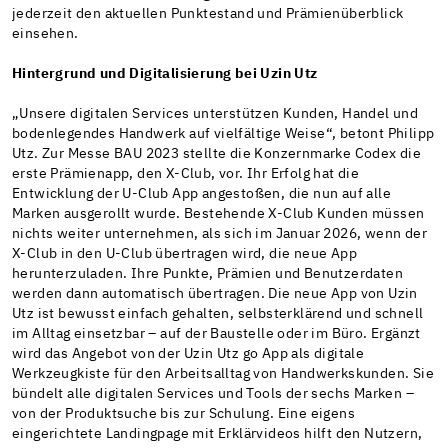
jederzeit den aktuellen Punktestand und Prämienüberblick
einsehen.
Hintergrund und Digitalisierung bei Uzin Utz
„Unsere digitalen Services unterstützen Kunden, Handel und
bodenlegendes Handwerk auf vielfältige Weise“, betont Philipp
Utz. Zur Messe BAU 2023 stellte die Konzernmarke Codex die
erste Prämienapp, den X-Club, vor. Ihr Erfolg hat die
Entwicklung der U-Club App angestoßen, die nun auf alle
Marken ausgerollt wurde
. Bestehende X-Club Kunden müssen
nichts weiter unternehmen, als sich im Januar 2026, wenn der
X-Club in den U-Club übertragen wird, die neue App
herunterzuladen. Ihre Punkte, Prämien und Benutzerdaten
werden dann automatisch übertragen.
Die neue App von Uzin
Utz ist bewusst einfach gehalten, selbsterklärend und schnell
im Alltag einsetzbar – auf der Baustelle oder im Büro. Ergänzt
wird das Angebot von der Uzin Utz go App als digitale
Werkzeugkiste für den Arbeitsalltag von Handwerkskunden. Sie
bündelt alle digitalen Services und Tools der sechs Marken –
von der Produktsuche bis zur Schulung. Eine eigens
eingerichtete Landingpage mit Erklärvideos hilft den Nutzern,