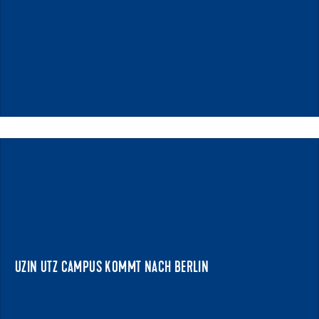
04.12.2025
UZIN UTZ CAMPUS KOMMT NACH BERLIN
ERFOLGSFORMAT ERSTMALS AUSSERHALB ULMS
Seit 2018 setzt Uzin Utz bei der Vermittlung von Fachwissen
auf ein eigenes, kundennahes ...
UZIN UTZ CAMPUS KOMMT NACH BERLIN
NEWS ANZEIGEN