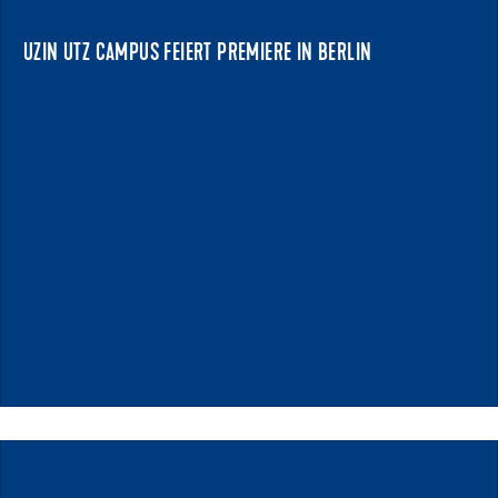
Berlin statt und zog rund 210 Kunden und...
UZIN UTZ CAMPUS FEIERT PREMIERE IN BERLIN
NEWS ANZEIGEN
23.03.2026