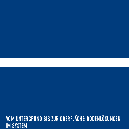
12.05.2026
VOM UNTERGRUND BIS ZUR OBERFLÄCHE: BODENLÖSUNGEN
IM SYSTEM
EPF FEUCHTWANGEN
Auf der EPF 2026 in Feuchtwangen präsentieren Uzin,
Pallmann und Wolff ihre jeweiligen Kompetenzen..
VOM UNTERGRUND BIS ZUR OBERFLÄCHE: BODENLÖSUNGEN
IM SYSTEM
NEWS ANZEIGEN