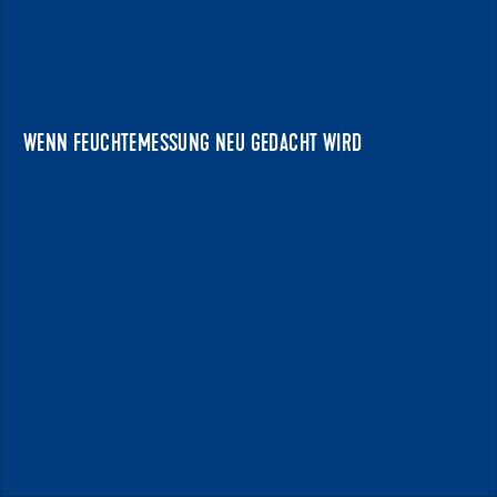
WENN FEUCHTEMESSUNG NEU GEDACHT WIRD
NEUES MESSGERÄT VON WOLFF SETZT INNOVATIVE KRL-METHODE
PRAXISGERECHT UM
Mit der KRL Box bringt Wolff ein neues Messgerät für die
Beurteilung der Belegreife von Estrichen ..
WENN FEUCHTEMESSUNG NEU GEDACHT WIRD
NEWS ANZEIGEN