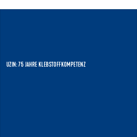
11.03.2026
UZIN: 75 JAHRE KLEBSTOFFKOMPETENZ
VIELSEITIG, ZUVERLÄSSIG, BEWÄHRT
Die Marke Uzin entwickelt und produziert seit über 75
Jahren Klebstoffe für alle Anwendungen rund...
UZIN: 75 JAHRE KLEBSTOFFKOMPETENZ
NEWS ANZEIGEN