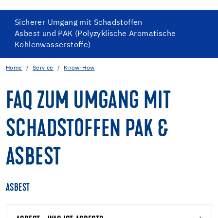
Sicherer Umgang mit Schadstoffen
Asbest und PAK (Polyzyklische Aromatische
Kohlenwasserstoffe)
Home
Service
Know-How
FAQ ZUM UMGANG MIT
SCHADSTOFFEN PAK &
ASBEST
ASBEST