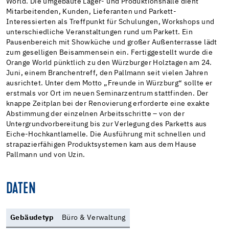
World. Die umgebaute Lager- und Produktionshalle dient
Mitarbeitenden, Kunden, Lieferanten und Parkett-
Interessierten als Treffpunkt für Schulungen, Workshops und
unterschiedliche Veranstaltungen rund um Parkett. Ein
Pausenbereich mit Showküche und großer Außenterrasse lädt
zum geselligen Beisammensein ein. Fertiggestellt wurde die
Orange World pünktlich zu den Würzburger Holztagen am 24.
Juni, einem Branchentreff, den Pallmann seit vielen Jahren
ausrichtet. Unter dem Motto „Freunde in Würzburg“ sollte er
erstmals vor Ort im neuen Seminarzentrum stattfinden. Der
knappe Zeitplan bei der Renovierung erforderte eine exakte
Abstimmung der einzelnen Arbeitsschritte – von der
Untergrundvorbereitung bis zur Verlegung des Parketts aus
Eiche-Hochkantlamelle. Die Ausführung mit schnellen und
strapazierfähigen Produktsystemen kam aus dem Hause
Pallmann und von Uzin.
DATEN
Gebäudetyp
Büro & Verwaltung