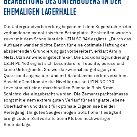
BEARBEITUNG DES UNTERBODENS IN DER
EHEMALIGEN LAGERHALLE
Die Untergrundvorbereitung begann mit dem Kugelstrahlen der
vorhandenen monolithischen Betonplatte. Fehlstellen wurden
zuvor mit dem Schnellestrich UZIN SC 946 ergänzt. „Durch das
Aufrauen war der dichte Beton für eine optimale Haftung der
absperrenden Grundierung gut vorbereitet“, erklärt Armin
Metz, Uzin Anwendungstechniker. Die Epoxidharzgrundierung
UZIN PE 460 eignet sich besonders für feuchte, poröse und
labile Untergründe. Sie wurde zweimal aufgetragen, mit
Quarzsand abgesandet und mit Randdämmstreifen versehen.
Anschließend konnte die Nivelliermasse UZIN NC 170
Levelstar mit einer maschinellen Pumpe in 3 bis 5 mm
Schichtdicke eingebracht werden. Die Zementspachtelmasse
sorgt mit einem extrem guten Verlauf für sehr glatte, ebene
Oberflächen und damit für optimale Ergebnisse bei der
Verlegung. Ihr gutes Saugvermögen trotz hoher Festigkeit
bringt zudem Zeitvorteile beim Kleben hochwertiger
Bodenbeläge.