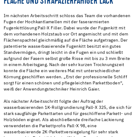
FLÄCHE UND STRAPAZIERFÄHIGER LACK
Im nächsten Arbeitsschritt schloss das Team die vorhandenen
Fugen der Hochkantlamellen mit der faserarmierten
Fugenkittlösung Pall-X Filler. Dabei wurde der Fugenkitt mit
dem vorhandenen Holzstaub vor Ort angemischt und mit dem
Flächenspachtel gleichmäßig auf die Fläche aufgetragen. Der
patentierte wasserbasierende Fugenkitt besitzt ein gutes
Standvermögen, dringt leicht in die Fugen ein und schließt
aufgrund der Fasern selbst große Risse mit bis zu 3 mm Breite
in einem Arbeitsgang. Nach der sehr kurzen Trocknungszeit
konnte die Fläche ein weiteres Mal mit unterschiedlicher
Körnung geschliffen werden. „Erst der professionelle Schliff
sorgt für einen schönen und pflegeleichten Parkettboden“,
weiß der Anwendungstechniker Heinrich Gaier.
Als nächster Arbeitsschritt folgte der Auftrag der
wasserbasierenden 1K-Rollgrundierung Pall-X 325, die sich für
stark saugfähige Parkettarten und für geschliffene Parkett- und
Holzböden eignet. Als abschließende dreifache Lackierung
verwendeten die Parkettprofis Pall-X 98, eine
wasserbasierende 2K-Parkettversiegelung für sehr stark