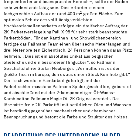
frequentierter und beanspruchter Bereich –, sollte der Boden
sehr widerstandsfähig sein. Dies erforderte einen
2
fachgerechten Aufbau der rund 400 m
großen Fläche. Zum
optimalen Schutz des vollflächig verklebten
Hochkantlamellenparketts erfolgte ein dreifacher Auftrag der
2K-Parkettversiegelung Pall-X 98 für sehr stark beanspruchte
Parkettböden. Für den Kantinen- und Showküchenbereich
fertigte das Pallmann Team einen über sechs Meter langen und
drei Meter breiten Eichentisch. 24 Personen können daran Platz
nehmen. „Dies ist ein absolutes Unikat aus belgischer
Stieleiche und ein besonderer Hingucker“, so Pallmann
Geschäftsführer Stefan Neuberger. „Vermutlich ist es der
größte Tisch in Europa, den es aus einem Stück Kernholz gibt.“
Der Tisch wurde in Handarbeit gefertigt, mit der
Parkettschleifmaschine Pallmann Spider geschliffen, gebürstet
und abschließend mit der 2-komponentigen Öl-Wachs-
Kombination Pallmann Magic Oil 2K Original veredelt. Das
lösemittelfreie 2K-Parkettöl mit natürlichen Ölen und Wachsen
ist beständig gegenüber mechanischer und chemischer
Beanspruchung und betont die Farbe und Struktur des Holzes.